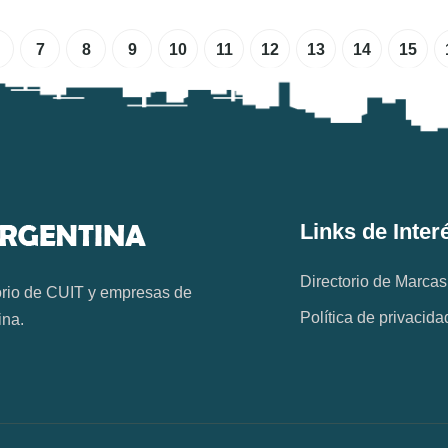
7
8
9
10
11
12
13
14
15
Links de Inter
Directorio de Marcas
orio de CUIT y empresas de
Política de privacida
ina.