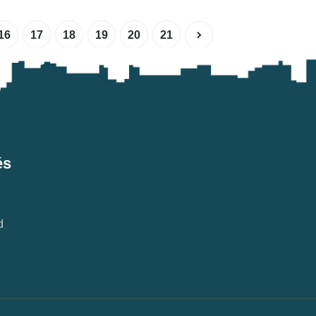
16
17
18
19
20
21
és
d