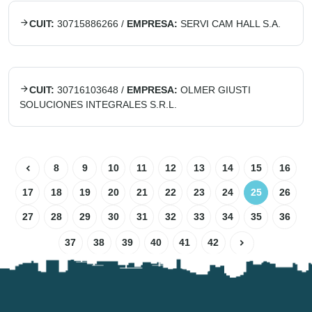
CUIT:
30715886266
/
EMPRESA:
SERVI CAM HALL S.A.
CUIT:
30716103648
/
EMPRESA:
OLMER GIUSTI
SOLUCIONES INTEGRALES S.R.L.
8
9
10
11
12
13
14
15
16
17
18
19
20
21
22
23
24
25
26
27
28
29
30
31
32
33
34
35
36
37
38
39
40
41
42