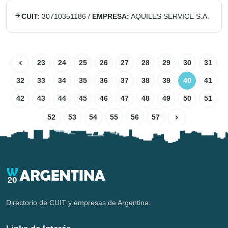
CUIT:
30710351186
/
EMPRESA:
AQUILES SERVICE S.A.
23
24
25
26
27
28
29
30
31
32
33
34
35
36
37
38
39
40
41
42
43
44
45
46
47
48
49
50
51
52
53
54
55
56
57
Directorio de CUIT y empresas de Argentina.