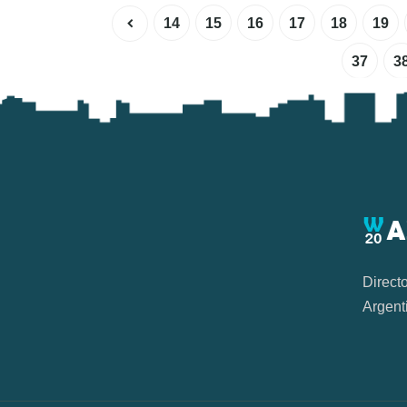
14
15
16
17
18
19
37
3
Direct
Argent