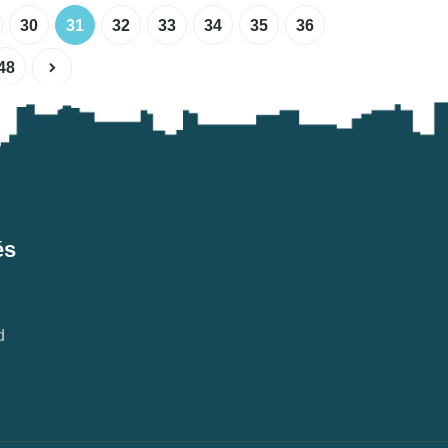
30
31
32
33
34
35
36
48
és
d