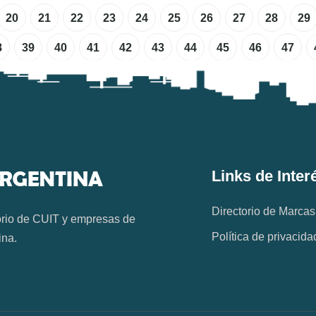
20
21
22
23
24
25
26
27
28
29
8
39
40
41
42
43
44
45
46
47
Links de Inter
Directorio de Marcas
orio de CUIT y empresas de
Política de privacida
ina.