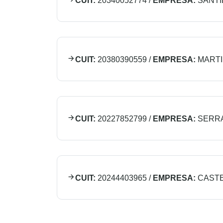
CUIT:
20340052774
/
EMPRESA:
SANTI
CUIT:
20380390559
/
EMPRESA:
MART
CUIT:
20227852799
/
EMPRESA:
SERR
CUIT:
20244403965
/
EMPRESA:
CAST