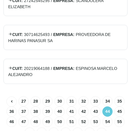
CUIT:
27242545295
/
EMPRESA:
SCANDOLERA
ELIZABETH
CUIT:
30714625493
/
EMPRESA:
PROVEEDORA DE
HARINAS PANASUR SA
CUIT:
20219064188
/
EMPRESA:
ESPINOSA MARCELO
ALEJANDRO
27
28
29
30
31
32
33
34
35
36
37
38
39
40
41
42
43
44
45
46
47
48
49
50
51
52
53
54
55