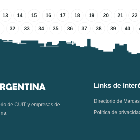
13
14
15
16
17
18
19
20
21
22
1
32
33
34
35
36
37
38
39
40
Links de Inter
Directorio de Marcas
orio de CUIT y empresas de
Política de privacida
ina.