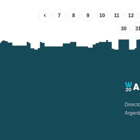
7
8
9
10
11
12
30
3
Direct
Argent