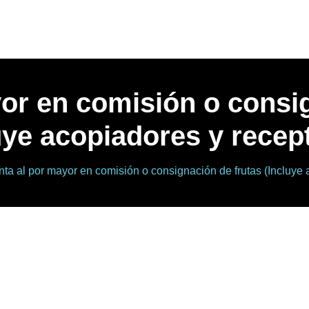
or en comisión o consi
uye acopiadores y recep
nta al por mayor en comisión o consignación de frutas (Incluye 