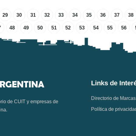
29
30
31
32
33
34
35
36
37
38
7
48
49
50
51
52
53
54
55
56
Links de Inter
Directorio de Marcas
orio de CUIT y empresas de
Política de privacida
ina.