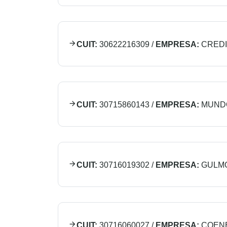
CUIT:
30622216309
/
EMPRESA:
CREDI
CUIT:
30715860143
/
EMPRESA:
MUND
CUIT:
30716019302
/
EMPRESA:
GULMO
CUIT:
30716060027
/
EMPRESA:
COENE