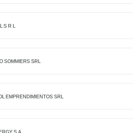
L S R L
O SOMMIERS SRL
L EMPRENDIMIENTOS SRL
RGY S.A.