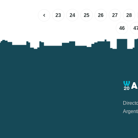
23
24
25
26
27
28
46
4
Direct
Argent