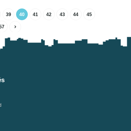
39
40
41
42
43
44
45
57
és
d