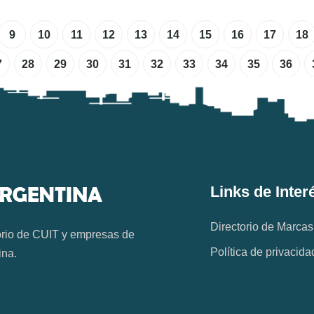
9
10
11
12
13
14
15
16
17
18
7
28
29
30
31
32
33
34
35
36
Links de Inter
Directorio de Marcas
orio de CUIT y empresas de
Política de privacida
ina.