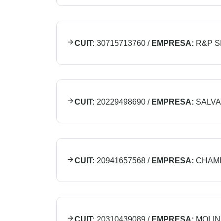
CUIT:
30715713760
/
EMPRESA:
R&P S
CUIT:
20229498690
/
EMPRESA:
SALVA
CUIT:
20941657568
/
EMPRESA:
CHAMB
CUIT:
20310439089
/
EMPRESA:
MOLIN