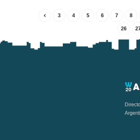
3
4
5
6
7
8
26
2
Direct
Argent