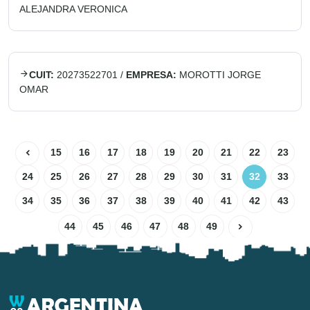
ALEJANDRA VERONICA
CUIT:
20273522701
/
EMPRESA:
MOROTTI JORGE
OMAR
15
16
17
18
19
20
21
22
23
24
25
26
27
28
29
30
31
32
33
34
35
36
37
38
39
40
41
42
43
44
45
46
47
48
49