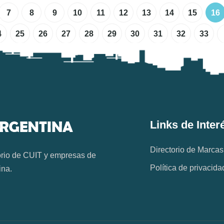
7
8
9
10
11
12
13
14
15
16
4
25
26
27
28
29
30
31
32
33
Links de Inter
Directorio de Marcas
orio de CUIT y empresas de
Política de privacida
ina.