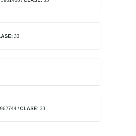
3961406
/
CLASE:
33
LASE:
33
962744
/
CLASE:
33