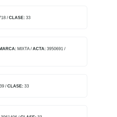
718
/
CLASE:
33
 MARCA:
MIXTA
/
ACTA:
3950691
/
39
/
CLASE:
33