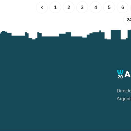
1
2
3
4
5
6
2
Direct
Argent