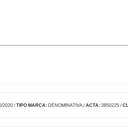
0/2020
/
TIPO MARCA:
DENOMINATIVA
/
ACTA:
3950225
/
C