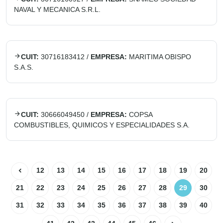
NAVAL Y MECANICA S.R.L.
CUIT:
30716183412
/
EMPRESA:
MARITIMA OBISPO
S.A.S.
CUIT:
30666049450
/
EMPRESA:
COPSA
COMBUSTIBLES, QUIMICOS Y ESPECIALIDADES S.A.
12
13
14
15
16
17
18
19
20
21
22
23
24
25
26
27
28
29
30
31
32
33
34
35
36
37
38
39
40