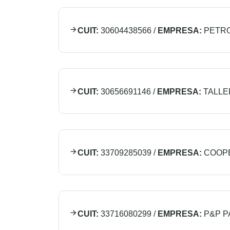
CUIT:
30604438566
/
EMPRESA:
PETR
CUIT:
30656691146
/
EMPRESA:
TALLE
CUIT:
33709285039
/
EMPRESA:
COOPE
CUIT:
33716080299
/
EMPRESA:
P&P P