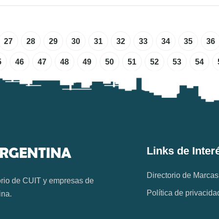
27
28
29
30
31
32
33
34
35
36
5
46
47
48
49
50
51
52
53
54
Links de Inter
Directorio de Marcas
orio de CUIT y empresas de
Política de privacida
ina.