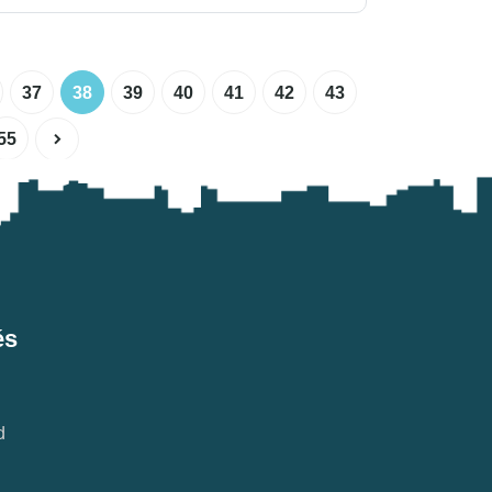
37
38
39
40
41
42
43
55
és
d