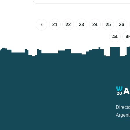
21
22
23
24
25
26
44
4
Direct
Argent