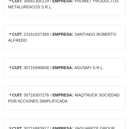
CUIT:
30681305129
/
EMPRESA:
PROMET PRODUCTOS
METALURGICOS S.R.L.
CUIT:
23161037389
/
EMPRESA:
SANTIAGO ROBERTO
ALFREDO
CUIT:
30715990608
/
EMPRESA:
AGUSMY S.R.L.
CUIT:
30716307278
/
EMPRESA:
MAQTRUCK SOCIEDAD
POR ACCIONES SIMPLIFICADA
CUIT:
30715883917
/
EMPRESA:
YAGUARETE GROUP