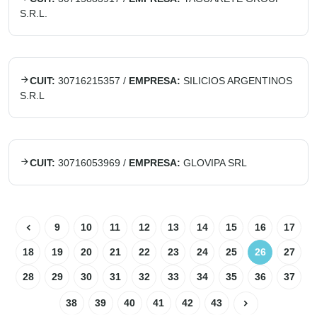
S.R.L.
CUIT:
30716215357
/
EMPRESA:
SILICIOS ARGENTINOS
S.R.L
CUIT:
30716053969
/
EMPRESA:
GLOVIPA SRL
9
10
11
12
13
14
15
16
17
18
19
20
21
22
23
24
25
26
27
28
29
30
31
32
33
34
35
36
37
38
39
40
41
42
43