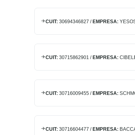
CUIT:
30694346827
/
EMPRESA:
YESO
CUIT:
30715862901
/
EMPRESA:
CIBELE
CUIT:
30716009455
/
EMPRESA:
SCHMO
CUIT:
30716604477
/
EMPRESA:
BACCA