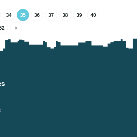
34
35
36
37
38
39
40
52
és
d