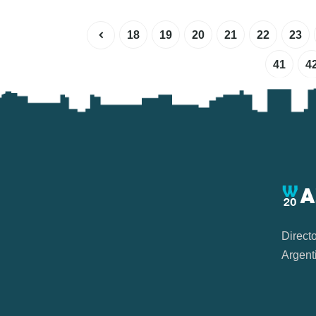
18
19
20
21
22
23
41
4
Direct
Argent