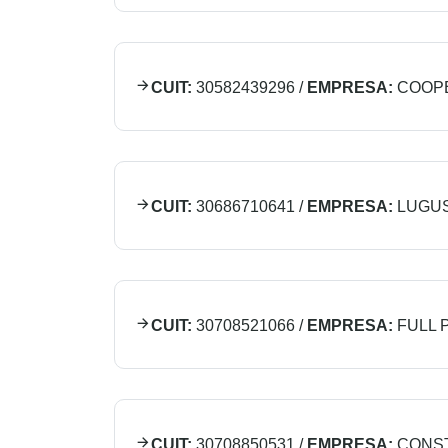
CUIT:
30582439296
/
EMPRESA:
COOPE
CUIT:
30686710641
/
EMPRESA:
LUGUS
CUIT:
30708521066
/
EMPRESA:
FULL 
CUIT:
30708850531
/
EMPRESA:
CONST