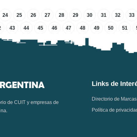
24
25
26
27
28
29
30
31
32
33
2
43
44
45
46
47
48
49
50
51
Links de Inter
Directorio de Marcas
orio de CUIT y empresas de
Política de privacida
ina.