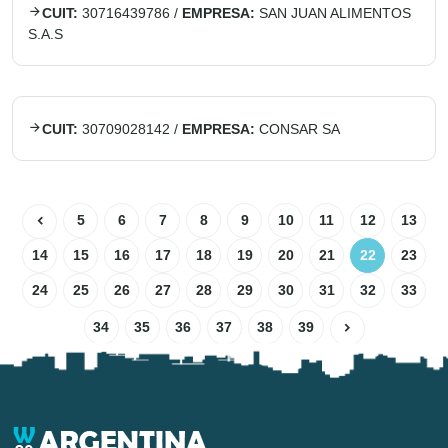
CUIT:
30716439786
/
EMPRESA:
SAN JUAN ALIMENTOS
S.A.S
CUIT:
30709028142
/
EMPRESA:
CONSAR SA
5
6
7
8
9
10
11
12
13
14
15
16
17
18
19
20
21
22
23
24
25
26
27
28
29
30
31
32
33
34
35
36
37
38
39