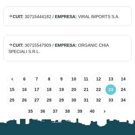
CUIT:
30715444182
/
EMPRESA:
VIRAL IMPORTS S.A.
CUIT:
30715547909
/
EMPRESA:
ORGANIC CHIA
SPECIALI S.R.L.
6
7
8
9
10
11
12
13
14
15
16
17
18
19
20
21
22
23
24
25
26
27
28
29
30
31
32
33
34
35
36
37
38
39
40