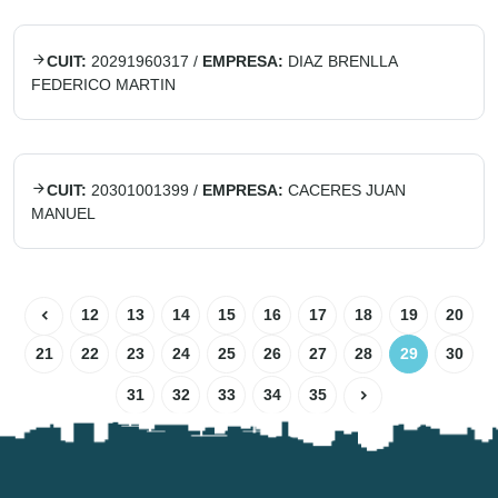
CUIT:
20291960317
/
EMPRESA:
DIAZ BRENLLA
FEDERICO MARTIN
CUIT:
20301001399
/
EMPRESA:
CACERES JUAN
MANUEL
12
13
14
15
16
17
18
19
20
21
22
23
24
25
26
27
28
29
30
31
32
33
34
35