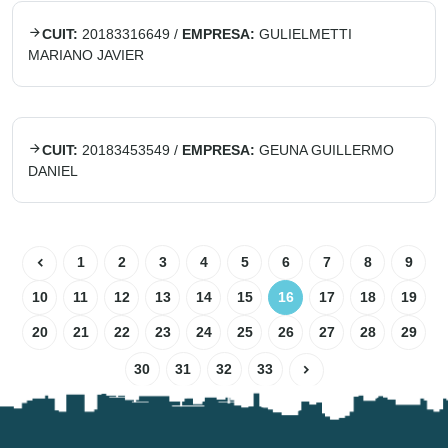
CUIT:
20183316649
/
EMPRESA:
GULIELMETTI
MARIANO JAVIER
CUIT:
20183453549
/
EMPRESA:
GEUNA GUILLERMO
DANIEL
1
2
3
4
5
6
7
8
9
10
11
12
13
14
15
16
17
18
19
20
21
22
23
24
25
26
27
28
29
30
31
32
33