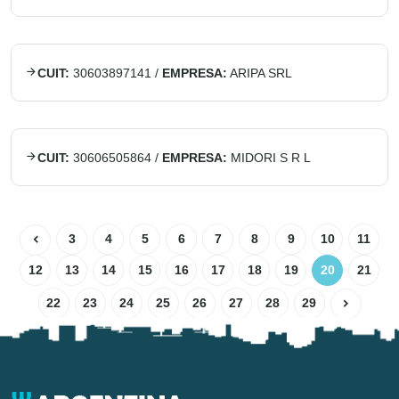
CUIT:
30603897141
/
EMPRESA:
ARIPA SRL
CUIT:
30606505864
/
EMPRESA:
MIDORI S R L
3
4
5
6
7
8
9
10
11
12
13
14
15
16
17
18
19
20
21
22
23
24
25
26
27
28
29