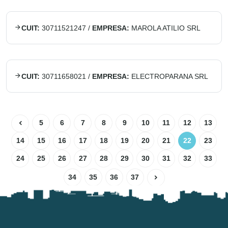
CUIT:
30711521247
/
EMPRESA:
MAROLA ATILIO SRL
CUIT:
30711658021
/
EMPRESA:
ELECTROPARANA SRL
5
6
7
8
9
10
11
12
13
14
15
16
17
18
19
20
21
22
23
24
25
26
27
28
29
30
31
32
33
34
35
36
37