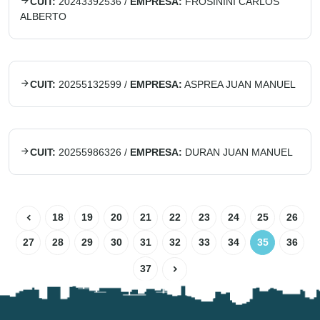
CUIT:
20243392536
/
EMPRESA:
FROSININI CARLOS
ALBERTO
CUIT:
20255132599
/
EMPRESA:
ASPREA JUAN MANUEL
CUIT:
20255986326
/
EMPRESA:
DURAN JUAN MANUEL
18
19
20
21
22
23
24
25
26
27
28
29
30
31
32
33
34
35
36
37