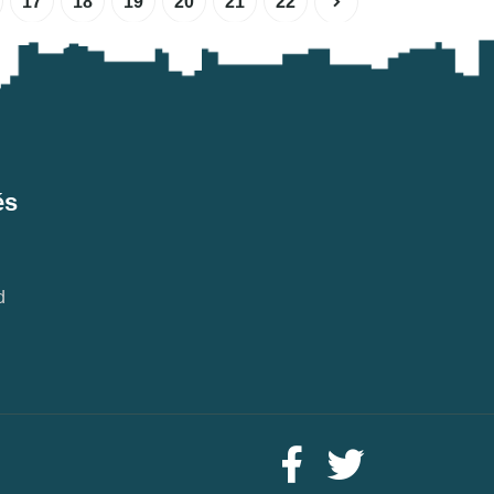
17
18
19
20
21
22
és
d