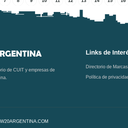
7
8
9
10
11
12
13
14
15
16
Links de Inter
Directorio de Marcas
orio de CUIT y empresas de
Política de privacida
ina.
os. W20ARGENTINA.COM