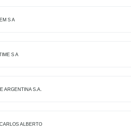
EM S A
IME S A
E ARGENTINA S.A.
 CARLOS ALBERTO