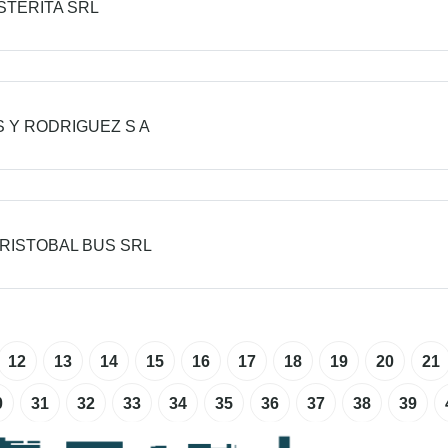
STERITA SRL
 Y RODRIGUEZ S A
RISTOBAL BUS SRL
12
13
14
15
16
17
18
19
20
21
0
31
32
33
34
35
36
37
38
39