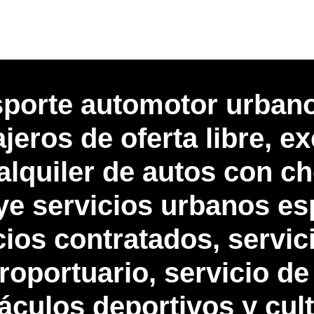
nsporte automotor urban
jeros de oferta libre, 
 alquiler de autos con ch
uye servicios urbanos e
cios contratados, servi
eroportuario, servicio d
áculos deportivos y cult