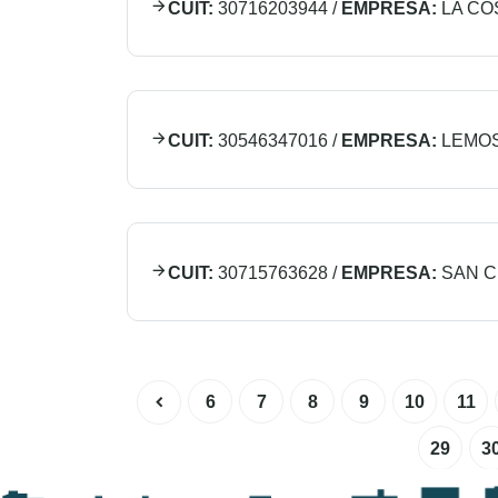
CUIT:
30716203944
/
EMPRESA:
LA CO
CUIT:
30546347016
/
EMPRESA:
LEMOS
CUIT:
30715763628
/
EMPRESA:
SAN C
6
7
8
9
10
11
29
3