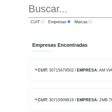
CUIT
Empresas
Marcas
Empresas Encontradas
CUIT:
30715879502
/
EMPRESA:
AM VI
CUIT:
30715909819
/
EMPRESA:
ZMB T