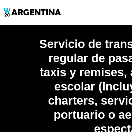
Servicio de tra
regular de pasa
taxis y remises,
escolar (Incl
charters, servi
portuario o a
espect