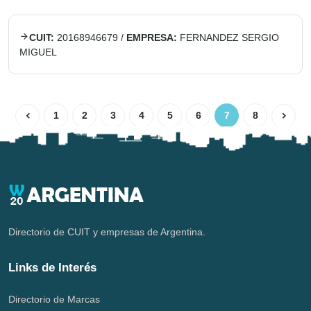
CUIT:
20168946679
/
EMPRESA:
FERNANDEZ SERGIO
MIGUEL
1
2
3
4
5
6
7
8
Directorio de CUIT y empresas de Argentina.
Links de Interés
Directorio de Marcas