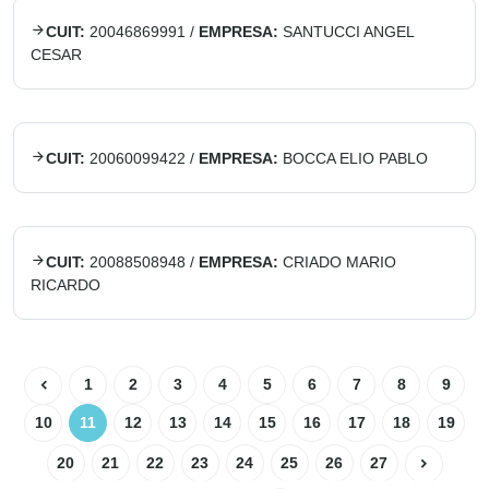
CUIT:
20046869991
/
EMPRESA:
SANTUCCI ANGEL
CESAR
CUIT:
20060099422
/
EMPRESA:
BOCCA ELIO PABLO
CUIT:
20088508948
/
EMPRESA:
CRIADO MARIO
RICARDO
1
2
3
4
5
6
7
8
9
10
11
12
13
14
15
16
17
18
19
20
21
22
23
24
25
26
27