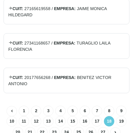
CUIT:
27165619558
/
EMPRESA:
JAIME MONICA
HILDEGARD
CUIT:
27341168657
/
EMPRESA:
TURAGLIO LAILA
FLORENCIA
CUIT:
20177656268
/
EMPRESA:
BENITEZ VICTOR
ANTONIO
1
2
3
4
5
6
7
8
9
10
11
12
13
14
15
16
17
18
19
20
21
22
23
24
25
26
27