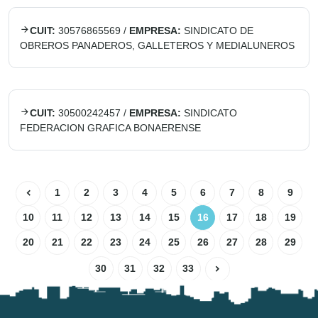
CUIT:
30576865569
/
EMPRESA:
SINDICATO DE
OBREROS PANADEROS, GALLETEROS Y MEDIALUNEROS
CUIT:
30500242457
/
EMPRESA:
SINDICATO
FEDERACION GRAFICA BONAERENSE
1
2
3
4
5
6
7
8
9
10
11
12
13
14
15
16
17
18
19
20
21
22
23
24
25
26
27
28
29
30
31
32
33