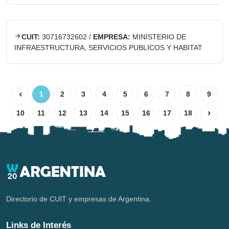
CUIT:
30716732602
/
EMPRESA:
MINISTERIO DE
INFRAESTRUCTURA, SERVICIOS PUBLICOS Y HABITAT
1
2
3
4
5
6
7
8
9
10
11
12
13
14
15
16
17
18
Directorio de CUIT y empresas de Argentina.
Links de Interés