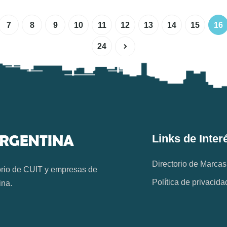
7
8
9
10
11
12
13
14
15
16
24
Links de Inter
Directorio de Marcas
orio de CUIT y empresas de
Política de privacida
ina.