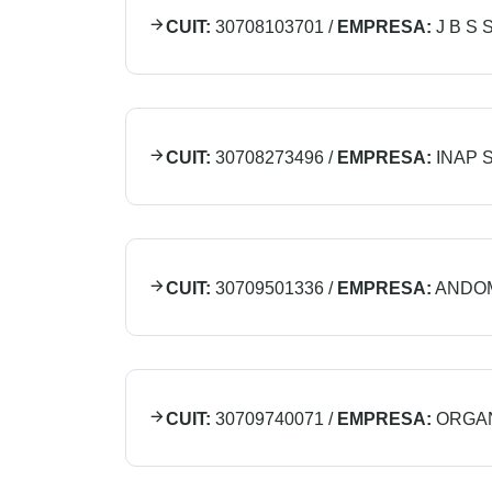
CUIT:
30708103701
/
EMPRESA:
J B S S
CUIT:
30708273496
/
EMPRESA:
INAP S
CUIT:
30709501336
/
EMPRESA:
ANDOM
CUIT:
30709740071
/
EMPRESA:
ORGAN