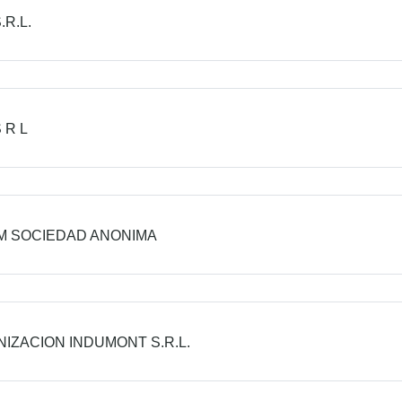
.R.L.
 R L
 SOCIEDAD ANONIMA
IZACION INDUMONT S.R.L.