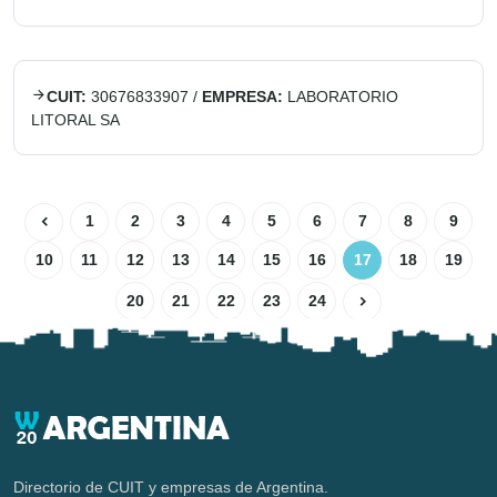
CUIT:
30676833907
/
EMPRESA:
LABORATORIO
LITORAL SA
1
2
3
4
5
6
7
8
9
10
11
12
13
14
15
16
17
18
19
20
21
22
23
24
Directorio de CUIT y empresas de Argentina.