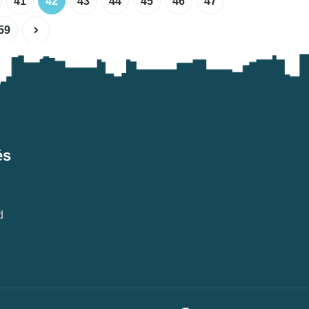
41
42
43
44
45
46
47
59
és
d