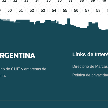
31
32
33
34
35
36
37
38
39
40
9
50
51
52
53
54
55
56
57
58
Links de Inter
Directorio de Marcas
orio de CUIT y empresas de
Política de privacida
ina.