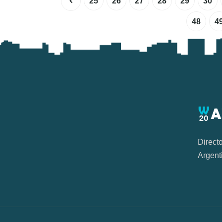
25
26
27
28
29
30
48
4
Direct
Argent