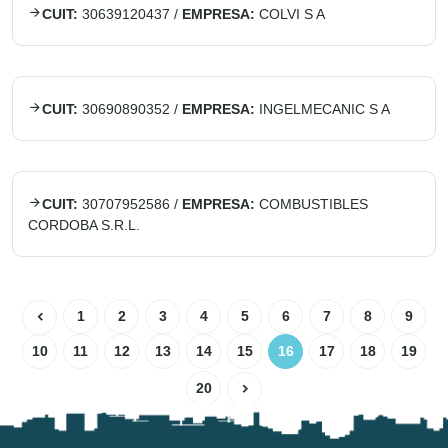
CUIT:
30639120437
/
EMPRESA:
COLVI S A
CUIT:
30690890352
/
EMPRESA:
INGELMECANIC S A
CUIT:
30707952586
/
EMPRESA:
COMBUSTIBLES
CORDOBA S.R.L.
1
2
3
4
5
6
7
8
9
10
11
12
13
14
15
16
17
18
19
20