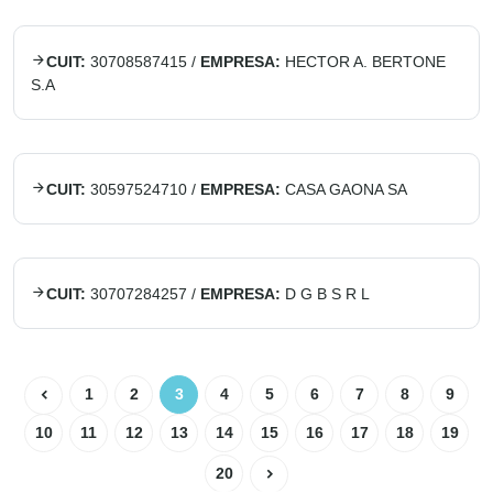
CUIT:
30708587415
/
EMPRESA:
HECTOR A. BERTONE
S.A
CUIT:
30597524710
/
EMPRESA:
CASA GAONA SA
CUIT:
30707284257
/
EMPRESA:
D G B S R L
1
2
3
4
5
6
7
8
9
10
11
12
13
14
15
16
17
18
19
20