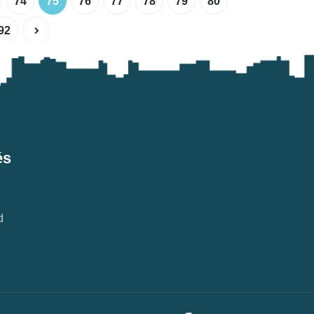
74
75
76
77
78
79
80
92
és
d