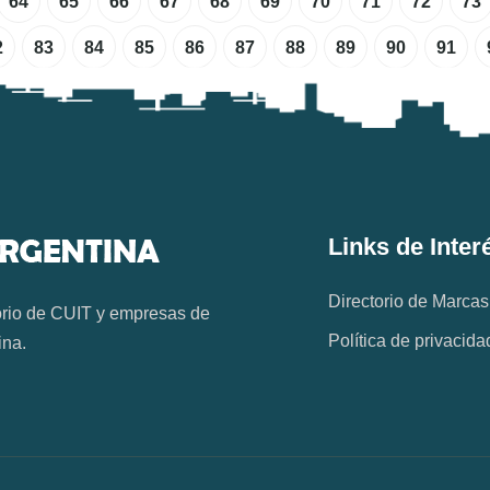
64
65
66
67
68
69
70
71
72
73
2
83
84
85
86
87
88
89
90
91
Links de Inter
Directorio de Marcas
orio de CUIT y empresas de
Política de privacida
ina.