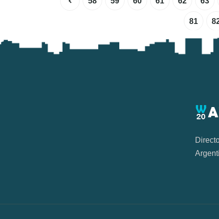
58
59
60
61
62
63
81
8
Direct
Argent