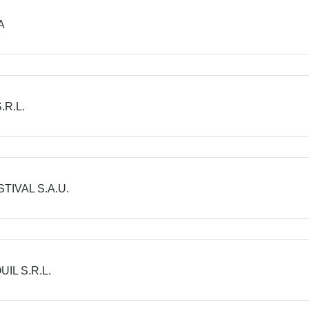
A
.R.L.
TIVAL S.A.U.
UIL S.R.L.