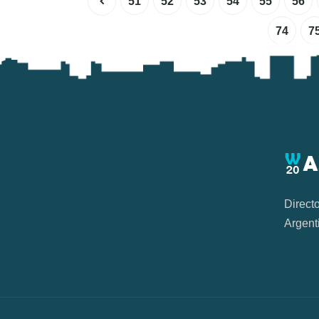
51
52
53
54
55
56
74
7
Direct
Argent