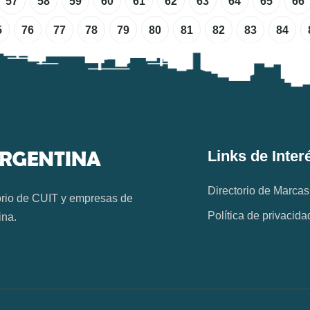
57
58
59
60
61
62
63
64
65
66
5
76
77
78
79
80
81
82
83
84
Links de Inter
Directorio de Marcas
orio de CUIT y empresas de
Política de privacida
ina.