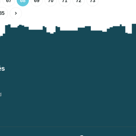
67
68
69
70
71
72
73
85
és
d