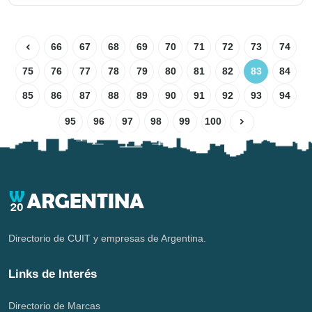
66
67
68
69
70
71
72
73
74
75
76
77
78
79
80
81
82
83
84
85
86
87
88
89
90
91
92
93
94
95
96
97
98
99
100
Directorio de CUIT y empresas de Argentina.
Links de Interés
Directorio de Marcas