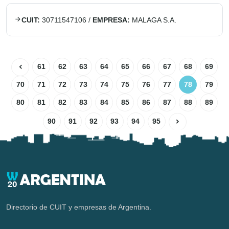
CUIT:
30711547106
/
EMPRESA:
MALAGA S.A.
61
62
63
64
65
66
67
68
69
70
71
72
73
74
75
76
77
78
79
80
81
82
83
84
85
86
87
88
89
90
91
92
93
94
95
Directorio de CUIT y empresas de Argentina.