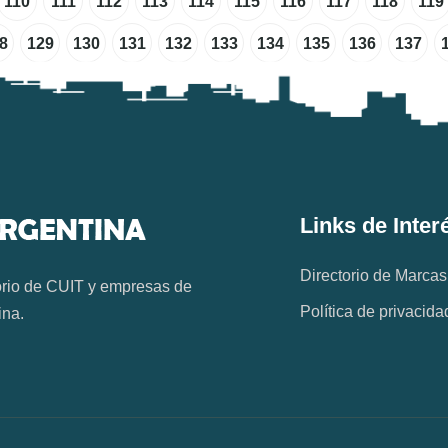
110
111
112
113
114
115
116
117
118
119
8
129
130
131
132
133
134
135
136
137
Links de Inter
Directorio de Marcas
orio de CUIT y empresas de
Política de privacida
ina.