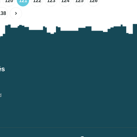
120
121
122
123
124
125
126
138
és
d