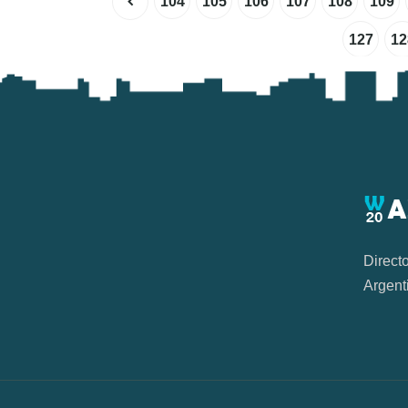
104
105
106
107
108
109
127
12
Direct
Argent