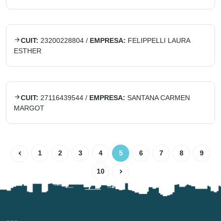
CUIT:
23200228804
/
EMPRESA:
FELIPPELLI LAURA
ESTHER
CUIT:
27116439544
/
EMPRESA:
SANTANA CARMEN
MARGOT
1
2
3
4
5
6
7
8
9
10