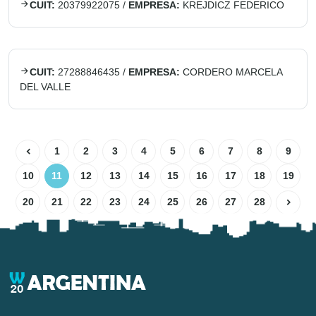
CUIT:
20379922075
/
EMPRESA:
KREJDICZ FEDERICO
CUIT:
27288846435
/
EMPRESA:
CORDERO MARCELA
DEL VALLE
1
2
3
4
5
6
7
8
9
10
11
12
13
14
15
16
17
18
19
20
21
22
23
24
25
26
27
28