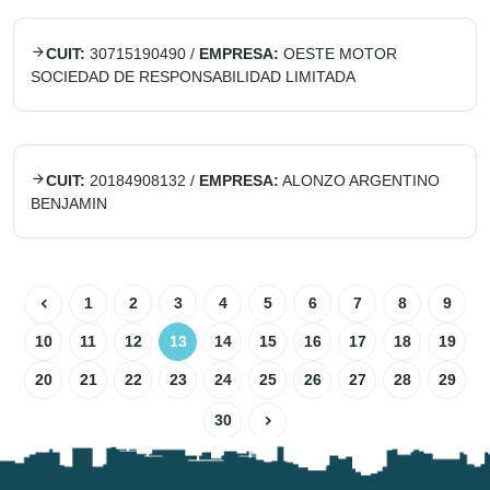
CUIT:
30715190490
/
EMPRESA:
OESTE MOTOR
SOCIEDAD DE RESPONSABILIDAD LIMITADA
CUIT:
20184908132
/
EMPRESA:
ALONZO ARGENTINO
BENJAMIN
1
2
3
4
5
6
7
8
9
10
11
12
13
14
15
16
17
18
19
20
21
22
23
24
25
26
27
28
29
30