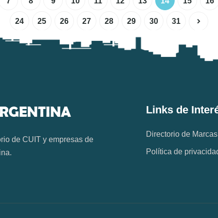
7
8
9
10
11
12
13
14
15
16
24
25
26
27
28
29
30
31
Links de Inter
Directorio de Marcas
orio de CUIT y empresas de
Política de privacida
ina.