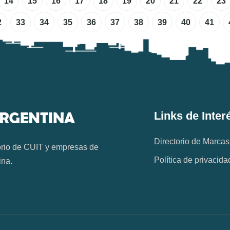
14
15
16
17
18
19
20
21
22
23
2
33
34
35
36
37
38
39
40
41
Links de Inter
Directorio de Marcas
orio de CUIT y empresas de
Política de privacida
ina.