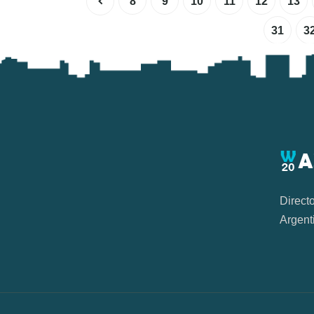
8
9
10
11
12
13
31
3
Direct
Argent