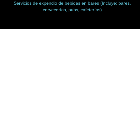
Servicios de expendio de bebidas en bares (Incluye: bares,
cervecerías, pubs, cafeterías)