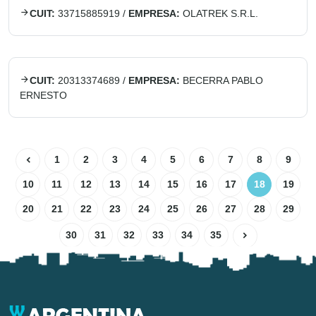
CUIT:
33715885919
/
EMPRESA:
OLATREK S.R.L.
CUIT:
20313374689
/
EMPRESA:
BECERRA PABLO
ERNESTO
1
2
3
4
5
6
7
8
9
10
11
12
13
14
15
16
17
18
19
20
21
22
23
24
25
26
27
28
29
30
31
32
33
34
35