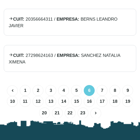
CUIT:
20356664311
/
EMPRESA:
BERNS LEANDRO
JAVIER
CUIT:
27298624163
/
EMPRESA:
SANCHEZ NATALIA
XIMENA
1
2
3
4
5
6
7
8
9
10
11
12
13
14
15
16
17
18
19
20
21
22
23