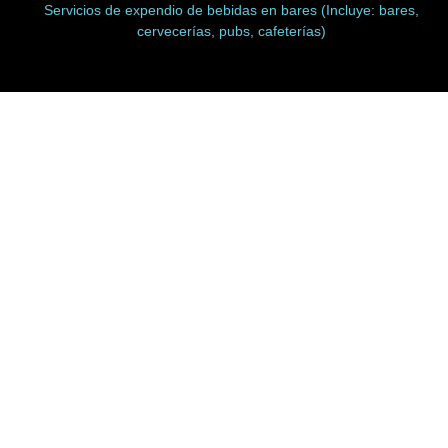
Servicios de expendio de bebidas en bares (Incluye: bares,
cervecerías, pubs, cafeterías)