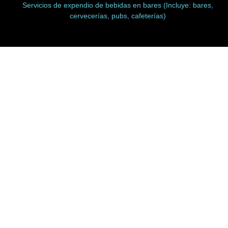
Servicios de expendio de bebidas en bares (Incluye: bares,
cervecerías, pubs, cafeterías)