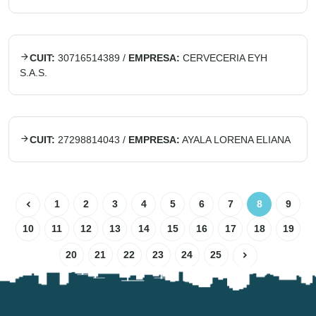
CUIT:
30716514389
/
EMPRESA:
CERVECERIA EYH
S.A.S.
CUIT:
27298814043
/
EMPRESA:
AYALA LORENA ELIANA
1
2
3
4
5
6
7
8
9
10
11
12
13
14
15
16
17
18
19
20
21
22
23
24
25