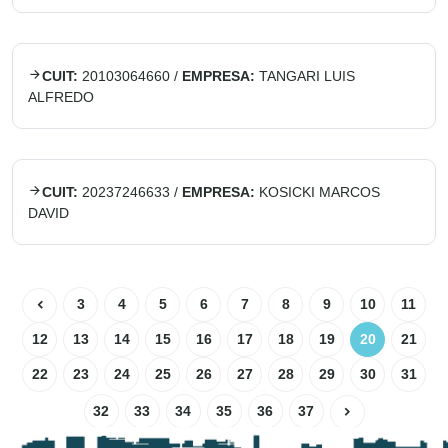
CUIT:
20103064660
/
EMPRESA:
TANGARI LUIS
ALFREDO
CUIT:
20237246633
/
EMPRESA:
KOSICKI MARCOS
DAVID
3
4
5
6
7
8
9
10
11
12
13
14
15
16
17
18
19
20
21
22
23
24
25
26
27
28
29
30
31
32
33
34
35
36
37