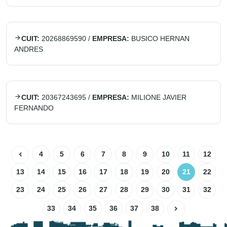
CUIT:
20268869590
/
EMPRESA:
BUSICO HERNAN
ANDRES
CUIT:
20367243695
/
EMPRESA:
MILIONE JAVIER
FERNANDO
4
5
6
7
8
9
10
11
12
13
14
15
16
17
18
19
20
21
22
23
24
25
26
27
28
29
30
31
32
33
34
35
36
37
38